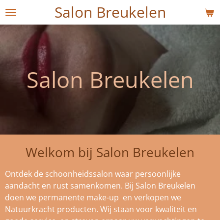
Salon Breukelen
Ga
direct
naar
de
hoofdinhoud
Salon Breukelen
Welkom bij Salon Breukelen
Ontdek de schoonheidssalon waar persoonlijke
aandacht en rust samenkomen. Bij Salon Breukelen
doen we permanente make-up en verkopen we
Natuurkracht producten. Wij staan voor kwaliteit en