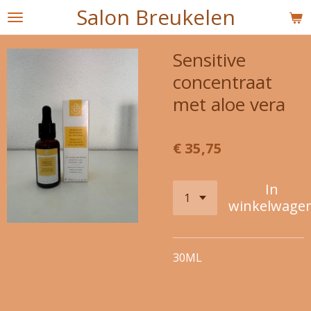
Salon Breukelen
Ga
direct
naar
Sensitive
de
concentraat
hoofdinhoud
met aloe vera
€ 35,75
In
winkelwage
30ML